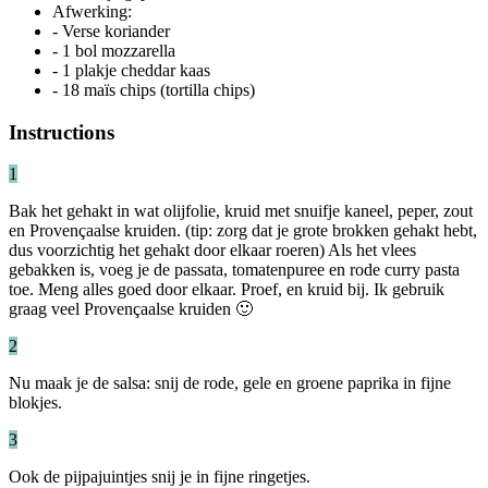
Afwerking:
- Verse koriander
- 1 bol mozzarella
- 1 plakje cheddar kaas
- 18 maïs chips (tortilla chips)
Instructions
1
Bak het gehakt in wat olijfolie, kruid met snuifje kaneel, peper, zout
en Provençaalse kruiden. (tip: zorg dat je grote brokken gehakt hebt,
dus voorzichtig het gehakt door elkaar roeren) Als het vlees
gebakken is, voeg je de passata, tomatenpuree en rode curry pasta
toe. Meng alles goed door elkaar. Proef, en kruid bij. Ik gebruik
graag veel Provençaalse kruiden 🙂
2
Nu maak je de salsa: snij de rode, gele en groene paprika in fijne
blokjes.
3
Ook de pijpajuintjes snij je in fijne ringetjes.