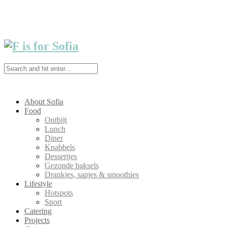
About Sofia
Food
Ontbijt
Lunch
Diner
Knabbels
Dessertjes
Gezonde baksels
Drankjes, sapjes & smoothies
Lifestyle
Hotspots
Sport
Catering
Projects