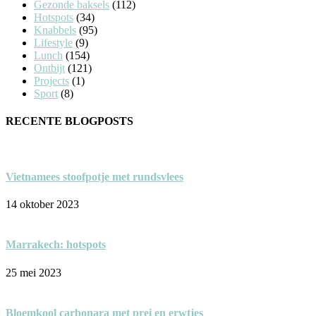
Gezonde baksels
(112)
Hotspots
(34)
Knabbels
(95)
Lifestyle
(9)
Lunch
(154)
Ontbijt
(121)
Projects
(1)
Sport
(8)
RECENTE BLOGPOSTS
Vietnamees stoofpotje met rundsvlees
14 oktober 2023
Marrakech: hotspots
25 mei 2023
Bloemkool carbonara met prei en erwtjes