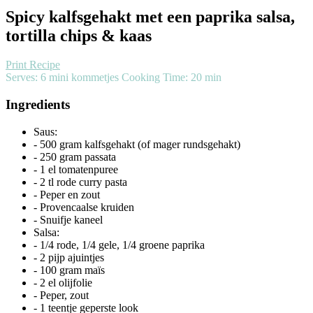
Spicy kalfsgehakt met een paprika salsa,
tortilla chips & kaas
Print Recipe
Serves:
6 mini kommetjes
Cooking Time: 20 min
Ingredients
Saus:
- 500 gram kalfsgehakt (of mager rundsgehakt)
- 250 gram passata
- 1 el tomatenpuree
- 2 tl rode curry pasta
- Peper en zout
- Provencaalse kruiden
- Snuifje kaneel
Salsa:
- 1/4 rode, 1/4 gele, 1/4 groene paprika
- 2 pijp ajuintjes
- 100 gram maïs
- 2 el olijfolie
- Peper, zout
- 1 teentje geperste look