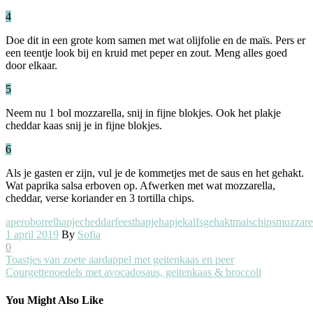
4
Doe dit in een grote kom samen met wat olijfolie en de maïs. Pers er
een teentje look bij en kruid met peper en zout. Meng alles goed
door elkaar.
5
Neem nu 1 bol mozzarella, snij in fijne blokjes. Ook het plakje
cheddar kaas snij je in fijne blokjes.
6
Als je gasten er zijn, vul je de kommetjes met de saus en het gehakt.
Wat paprika salsa erboven op. Afwerken met wat mozzarella,
cheddar, verse koriander en 3 tortilla chips.
apero
borrelhapje
cheddar
feesthapje
hapje
kalfsgehakt
maischips
mozzare
1 april 2019
By
Sofia
0
Toastjes van zoete aardappel met geitenkaas en peer
Courgettenoedels met avocadosaus, geitenkaas & broccoli
You Might Also Like